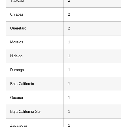
Tlaxcala
2
Chiapas
2
Querétaro
2
Morelos
1
Hidalgo
1
Durango
1
Baja California
1
Oaxaca
1
Baja California Sur
1
Zacatecas
1