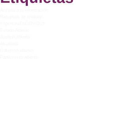
Acceso a la información
Recursos de revisión
#AperturaEnCOVID19
Estado Abierto
Justicia abierta
Alcaldías
Gobierno abierto
Parlamento abierto