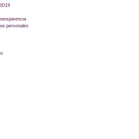
ID19
transparencia
tos personales
to