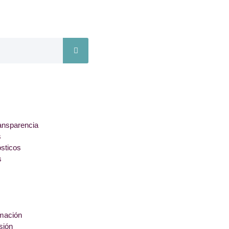
ansparencia
s
ósticos
s
rmación
sión