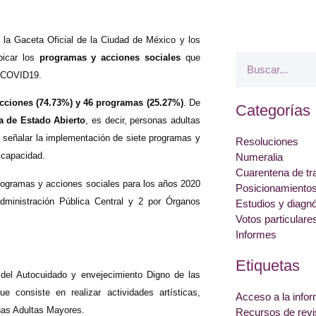
 la Gaceta Oficial de la Ciudad de México y los
ubicar los
programas y acciones sociales
que
a COVID19.
cciones (74.73%) y 46 programas (25.27%)
. De
Categorías
a de Estado Abierto
, es decir, personas adultas
 señalar la implementación de
siete p
rogramas y
Resoluciones
iscapacidad.
Numeralia
Cuarentena de tr
rogramas y acciones sociales para los años 2020
Posicionamiento
Administración Pública Central y 2 por Órganos
Estudios y diagn
Votos particulare
Informes
Etiquetas
del Autocuidado y envejecimiento Digno de las
 consiste en realizar actividades artísticas,
Acceso a la info
sonas Adultas Mayores.
Recursos de revi