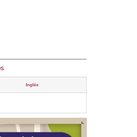
________________________________
OS
Inglés