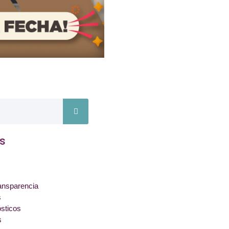
s
ansparencia
s
ósticos
s