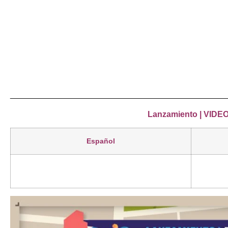
_______________________________________________
Lanzamiento | VIDE
Español