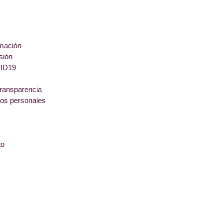
rmación
sión
ID19
transparencia
tos personales
to