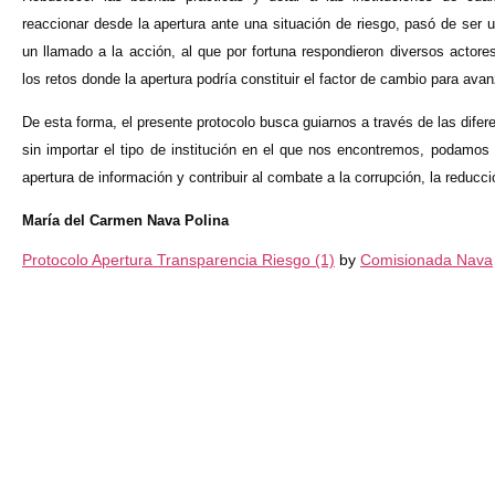
reaccionar desde la apertura ante una situación de riesgo, pasó de ser
un llamado a la acción, al que por fortuna respondieron diversos actore
los retos donde la apertura podría constituir el factor de cambio para ava
De esta forma, el presente protocolo busca guiarnos a través de las difer
sin importar el tipo de institución en el que nos encontremos, podamo
apertura de información y contribuir al combate a la corrupción, la reducc
María del Carmen Nava Polina
Protocolo Apertura Transparencia Riesgo (1)
by
Comisionada Nava