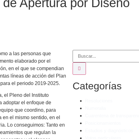
 de Apertura por Diseño
como a las personas que
umento elaborado por el
ión, en el que se compendian
ntas líneas de acción del Plan
Categorías
o para el periodo 2019-2025.
 el Pleno del Instituto
Resoluciones
a adoptar el enfoque de
Numeralia
equipo que coordino, para
Cuarentena de transparen
 en el mismo sentido, en el
Posicionamientos
ria. Lo conseguimos: Tanto en
Estudios y diagnósticos
eamientos que regulan la
Votos particulares