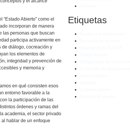
s conceptos y el alcance
Informes
Etiquetas
l “Estado Abierto” como el
stado incorporan de manera
 de las personas que buscan
Acceso a la información
iedad participa activamente en
Recursos de revisión
 de diálogo, cocreación y
#AperturaEnCOVID19
luyan los elementos de
Estado Abierto
ión, integridad y prevención de
Obligaciones de transpare
 accesibles y memoria y
Protección de datos perso
Justicia abierta
Alcaldías
icamos en qué consisten esos
Gobierno abierto
un entorno favorable a la
Parlamento abierto
on la participación de las
istintos órdenes y ramas del
la academia, el sector privado
s al hablar de un enfoque