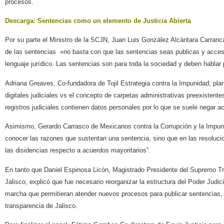
procesos.
Descarga: Sentencias como un elemento de Justicia Abierta
Por su parte el Ministro de la SCJN, Juan Luis González Alcántara Carrancá
de las sentencias
«no basta con que las sentencias seas publicas y acces
lenguaje jurídico. Las sentencias son para toda la sociedad y deben hablar
Adriana Greaves, Co-fundadora de Tojil Estrategia contra la Impunidad;
pla
digitales judiciales vs el concepto de carpetas administrativas preexistent
registros judiciales contienen datos personales por lo que se suele negar 
Asimismo, Gerardo Carrasco de Mexicanos contra la Corrupción y la Impun
conocer las razones que sustentan una sentencia, sino que en las resoluc
las disidencias respecto a acuerdos mayoritarios”.
En tanto que
Daniel Espinosa Licón, Magistrado Presidente del Supremo Tri
Jalisco, explicó
que fue necesario reorganizar la estructura del Poder Judic
marcha que permitieran atender nuevos procesos para publicar sentencias, 
transparencia de Jalisco.