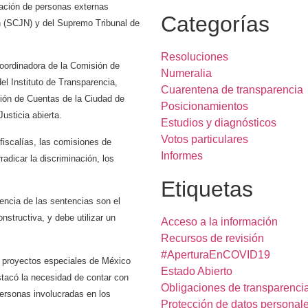
ipación de personas externas
Categorías
ón (SCJN) y del Supremo Tribunal de
Resoluciones
oordinadora de la Comisión de
Numeralia
l Instituto de Transparencia,
Cuarentena de transparencia
ión de Cuentas de la Ciudad de
Posicionamientos
Justicia abierta.
Estudios y diagnósticos
Votos particulares
 fiscalías, las comisiones de
Informes
adicar la discriminación, los
Etiquetas
rencia de las sentencias son el
nstructiva, y debe utilizar un
Acceso a la información
Recursos de revisión
#AperturaEnCOVID19
y proyectos especiales de México
Estado Abierto
stacó la necesidad de contar con
Obligaciones de transparenci
ersonas involucradas en los
Protección de datos personal