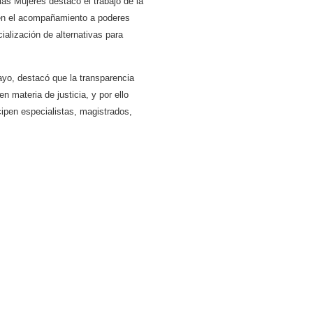
las Mujeres destacó el trabajo de la
 en el acompañamiento a poderes
cialización de alternativas para
yo, destacó que la transparencia
 materia de justicia, y por ello
cipen especialistas, magistrados,