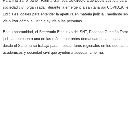
Para finalizar el panel, Fátima Gamboa Co-directora de Equis Justicia para 
sociedad civil organizada, durante la emergencia sanitaria por COVID19,
judiciales locales para entender la apertura en materia judicial, mediante so
visibilizar cómo la justicia ayuda a las personas.
En su oportunidad, el Secretario Ejecutivo del SNT, Federico Guzmán Tama
judicial representa una de las más importantes demandas de la ciudadanía en
desde el Sistema se trabaja para impulsar foros regionales en los que parti
académicos y sociedad civil que ayuden a adecuar la norma.