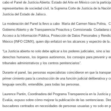
cabo el Panel de Justicia Abierta: Estado del Arte en México con la partic
representantes de sociedad civil, la Suprema Corte de Justicia de la Naci
Justicia del Estado de Jalisco.
La moderación del Panel la llevo a cabo
María del Carmen Nava Polina,
C
Gobierno Abierto y de Transparencia Proactiva y Comisionada Ciudadana de
Acceso a la Información Pública, Protección de Datos Personales y Rendic
México (INFO CDMX), q
uien dijo enfatizó en los alcances y espectro de la 
“La Justicia abierta no solo debe aplicar a los poderes judiciales, sino a las
derechos humanos, los órganos autónomos, los consejos para prevenir y err
tribunales administrativos y los centros penitenciarios”.
Durante el panel,
las personas
especialistas coincidieron en que la transpa
primer cimiento para la construcción de una función judicial deliberativa y co
lenguaje sencillo, entendible, para todas las personas.
Laurence Pantin, Coordinadora del Programa Transparencia en la Justicia 
Evalúa, expuso s
obre cómo mejorar la publicación de las sentenciaras. De
buscadores centrados en necesidades de personas usuarias y no solo en p