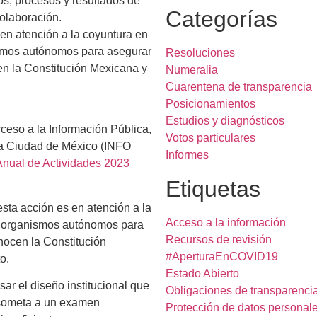
os, procesos y resultados de
Categorías
colaboración.
 en atención a la coyuntura en
nismos autónomos para asegurar
Resoluciones
en la Constitución Mexicana y
Numeralia
Cuarentena de transparencia
Posicionamientos
Estudios y diagnósticos
ceso a la Información Pública,
Votos particulares
la Ciudad de México (INFO
Informes
Anual de Actividades 2023
Etiquetas
esta acción es en atención a la
Acceso a la información
no organismos autónomos para
Recursos de revisión
nocen la Constitución
#AperturaEnCOVID19
o.
Estado Abierto
ar el diseño institucional que
Obligaciones de transparenci
 someta a un examen
Protección de datos personal