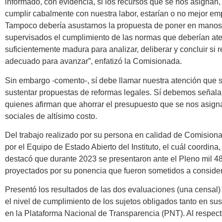
informado, con evidencia, si los recursos que se nos asignan,
cumplir cabalmente con nuestra labor, estarían o no mejor em
Tampoco debería asustarnos la propuesta de poner en manos 
supervisados el cumplimiento de las normas que deberían at
suficientemente madura para analizar, deliberar y concluir si 
adecuado para avanzar”, enfatizó la Comisionada.
Sin embargo -comento-, sí debe llamar nuestra atención que 
sustentar propuestas de reformas legales. Sí debemos señalar
quienes afirman que ahorrar el presupuesto que se nos asigna
sociales de altísimo costo.
Del trabajo realizado por su persona en calidad de Comisio
por el Equipo de Estado Abierto del Instituto, el cuál coordin
destacó que durante 2023 se presentaron ante el Pleno mil 4
proyectados por su ponencia que fueron sometidos a consider
Presentó los resultados de las dos evaluaciones (una censal) 
el nivel de cumplimiento de los sujetos obligados tanto en sus
en la Plataforma Nacional de Transparencia (PNT). Al respecto