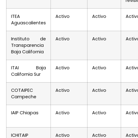
revis
ITEA
Activo
Activo
Activ
Aguascalientes
Instituto de
Activo
Activo
Activ
Transparencia
Baja California
ITAI Baja
Activo
Activo
Activ
California Sur
COTAIPEC
Activo
Activo
Activ
Campeche
IAIP Chiapas
Activo
Activo
Activ
ICHITAIP
Activo
Activo
Activ