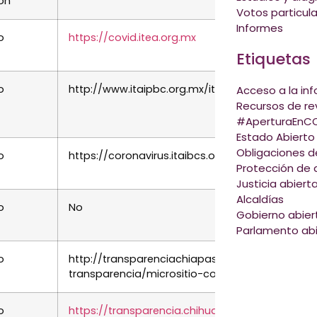
ión
Votos particul
Informes
o
https://covid.itea.org.mx
Etiquetas
o
http://www.itaipbc.org.mx/itaipBC/covid.html
Acceso a la in
Recursos de rev
#AperturaEnCO
Estado Abierto
Obligaciones d
o
https://coronavirus.itaibcs.org.mx/
Protección de 
Justicia abiert
Alcaldías
o
No
Gobierno abier
Parlamento abi
o
http://transparenciachiapas.org/obligaciones-
transparencia/micrositio-covid-19/
o
https://transparencia.chihuahua.gob.mx/covid-