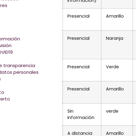
información)
ares
Presencial
Amarillo
Presencial
Naranja
formación
isión
VID19
e transparencia
Presencial
Verde
datos personales
a
Presencial
Amarillo
to
erto
de-
Sin
verde
información
19/
A distancia
Amarillo