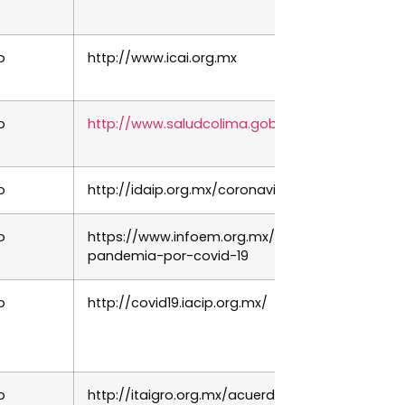
o
http://www.icai.org.mx
o
http://www.saludcolima.gob.mx/coronavirus/
o
http://idaip.org.mx/coronavirus/
o
https://www.infoem.org.mx/es/contenido/cont
pandemia-por-covid-19
o
http://covid19.iacip.org.mx/
o
http://itaigro.org.mx/acuerdos-y-recomendaci