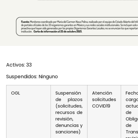
Activos: 33
Suspendidos: Ninguno
OGL
Suspensión
Atención
Fec
de plazos
solicitudes
car
(solicitudes,
COVID19
actua
recursos de
de
revisión,
Oblig
denuncias y
de
sanciones)
Tran