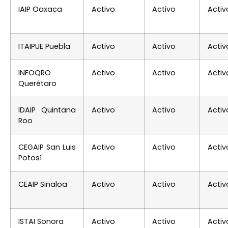
IAIP Oaxaca
Activo
Activo
Activ
ITAIPUE Puebla
Activo
Activo
Activ
INFOQRO
Activo
Activo
Activ
Querétaro
IDAIP Quintana
Activo
Activo
Activ
Roo
CEGAIP San Luis
Activo
Activo
Activ
Potosí
CEAIP Sinaloa
Activo
Activo
Activ
ISTAI Sonora
Activo
Activo
Activ