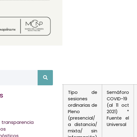
tiva (Covid) en su página
Tipo de
Semáforo
s
sesiones
COVID-19
ordinarias de
(al 11 oct
Pleno
2021) *
(presencial/
Fuente el
 transparencia
a distancia/
Universal
tos
mixta/ sin
nósticos