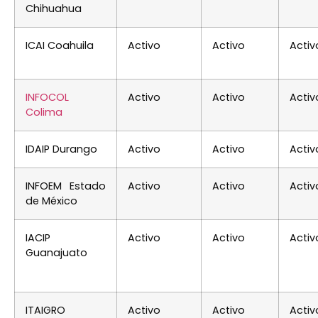
Chihuahua
ICAI Coahuila
Activo
Activo
Activ
INFOCOL
Activo
Activo
Activ
Colima
IDAIP Durango
Activo
Activo
Activ
INFOEM Estado
Activo
Activo
Activ
de México
IACIP
Activo
Activo
Activ
Guanajuato
ITAIGRO
Activo
Activo
Activ