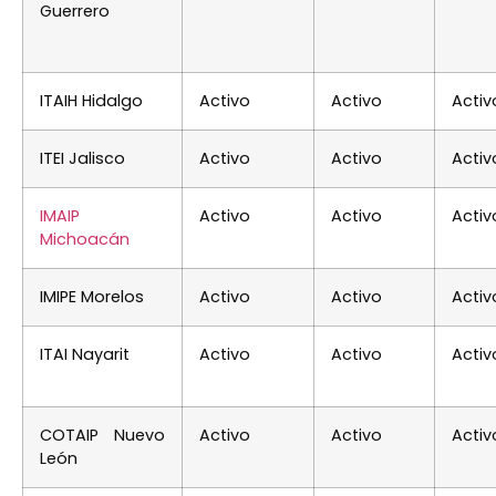
Guerrero
ITAIH Hidalgo
Activo
Activo
Activ
ITEI Jalisco
Activo
Activo
Activ
IMAIP
Activo
Activo
Activ
Michoacán
IMIPE Morelos
Activo
Activo
Activ
ITAI Nayarit
Activo
Activo
Activ
COTAIP Nuevo
Activo
Activo
Activ
León