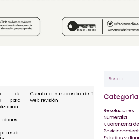
ha de
Cuenta con micrositio de Transparencia Proac
Categoría
ga para
web revisión
lización
Resoluciones
Numeralia
aciones
Cuarentena de
Posicionamien
sparencia
Estudios y diag