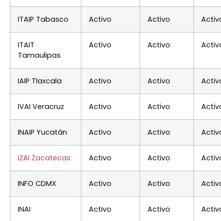
ITAIP Tabasco
Activo
Activo
Activ
ITAIT
Activo
Activo
Activ
Tamaulipas
IAIP Tlaxcala
Activo
Activo
Activ
IVAI Veracruz
Activo
Activo
Activ
INAIP Yucatán
Activo
Activo
Activ
IZAI Zacatecas
Activo
Activo
Activ
INFO CDMX
Activo
Activo
Activ
INAI
Activo
Activo
Activ