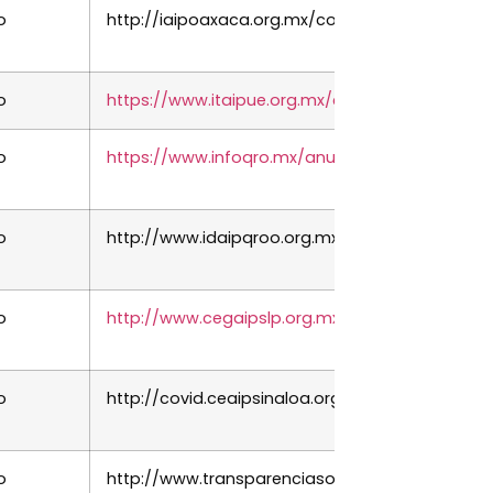
o
http://iaipoaxaca.org.mx/covid19/
o
https://www.itaipue.org.mx/covid/
o
https://www.infoqro.mx/anuncios/index.html
o
http://www.idaipqroo.org.mx/covid19/
o
http://www.cegaipslp.org.mx/FrontCEGAIP.nsf
o
http://covid.ceaipsinaloa.org.mx/
o
http://www.transparenciasonora.org/paginas/S