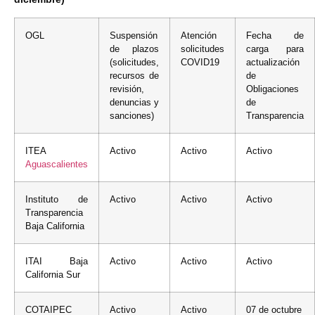
OGL
Suspensión
Atención
Fecha de
de plazos
solicitudes
carga para
(solicitudes,
COVID19
actualización
recursos de
de
revisión,
Obligaciones
denuncias y
de
sanciones)
Transparencia
ITEA
Activo
Activo
Activo
Aguascalientes
Instituto de
Activo
Activo
Activo
Transparencia
Baja California
ITAI Baja
Activo
Activo
Activo
California Sur
COTAIPEC
Activo
Activo
07 de octubre