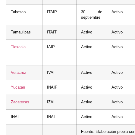
Tabasco
ITAIP
30 de
Activo
septiembre
Tamaulipas
ITAIT
Activo
Activo
Tlaxcala
IAIP
Activo
Activo
Veracruz
IVAI
Activo
Activo
Yucatán
INAIP
Activo
Activo
Zacatecas
IZAI
Activo
Activo
INAI
INAI
Activo
Activo
Fuente: Elaboración propia con