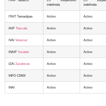
ITAIP Tabasco
En suspensión
En suspens
indefinida
indefinida
ITAIT Tamaulipas
Activo
Activo
IAIP
Tlaxcala
Activo
Activo
IVAI
Veracruz
Activo
Activo
INAIP
Yucatán
Activo
Activo
IZAI
Zacatecas
Activo
Activo
INFO CDMX
Activo
Activo
INAI
Activo
Activo