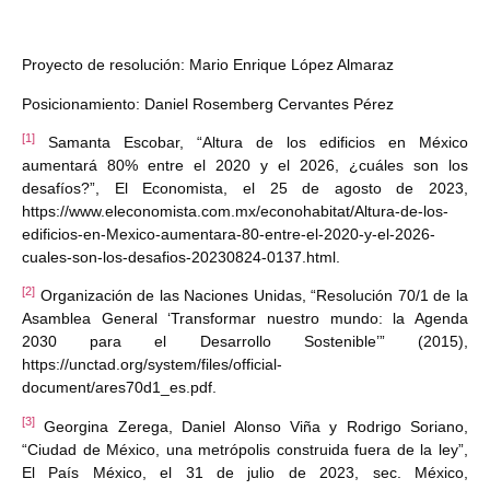
Proyecto de resolución: Mario Enrique López Almaraz
Posicionamiento: Daniel Rosemberg Cervantes Pérez
[1]
Samanta Escobar, “Altura de los edificios en México
aumentará 80% entre el 2020 y el 2026, ¿cuáles son los
desafíos?”, El Economista, el 25 de agosto de 2023,
https://www.eleconomista.com.mx/econohabitat/Altura-de-los-
edificios-en-Mexico-aumentara-80-entre-el-2020-y-el-2026-
cuales-son-los-desafios-20230824-0137.html.
[2]
Organización de las Naciones Unidas, “Resolución 70/1 de la
Asamblea General ‘Transformar nuestro mundo: la Agenda
2030 para el Desarrollo Sostenible’” (2015),
https://unctad.org/system/files/official-
document/ares70d1_es.pdf.
[3]
Georgina Zerega, Daniel Alonso Viña y Rodrigo Soriano,
“Ciudad de México, una metrópolis construida fuera de la ley”,
El País México, el 31 de julio de 2023, sec. México,