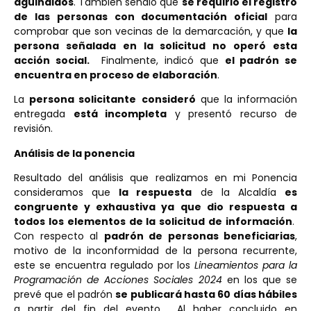
aguinaldos
. También señaló que
se requirió el registro
de las personas con documentación oficial
para
comprobar que son vecinas de la demarcación, y que
la
persona señalada en la solicitud no operó esta
acción social.
Finalmente, indicó que
el padrón se
encuentra en proceso de elaboración
.
La
persona solicitante
consideró
que la información
entregada
está incompleta
y presentó recurso de
revisión.
Análisis de la ponencia
Resultado del análisis que realizamos en mi Ponencia
consideramos que
la respuesta
de la Alcaldía
es
congruente y exhaustiva ya que dio respuesta a
todos los elementos de la solicitud de información
.
Con respecto al
padrón de personas beneficiarias
,
motivo de la inconformidad de la persona recurrente,
este se encuentra regulado por los
Lineamientos para la
Programación de Acciones Sociales 2024
en los que se
prevé que el padrón
se publicará hasta 60 días hábiles
a partir del fin del evento. Al haber concluido en