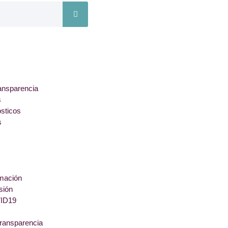
ansparencia
s
ósticos
s
rmación
sión
ID19
transparencia