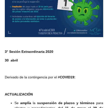
3° Sesión Extraordinaria 2020
30 abril
Derivado de la contingencia por el #
COVID19:
ACTUALIZACIÓN
Se
amplía
la
suspensión de plazos y términos
para
efectos y procedimientos,
del 11 de mayo al 29 de