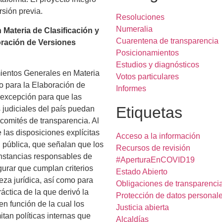
sión previa.
Resoluciones
Numeralia
 Materia de Clasificación y
Cuarentena de transparencia
oración de Versiones
Posicionamientos
Estudios y diagnósticos
amientos Generales en Materia
Votos particulares
mo para la Elaboración de
Informes
 excepción para que las
Etiquetas
 judiciales del país puedan
comités de transparencia. Al
las disposiciones explícitas
Acceso a la información
 pública, que señalan que los
Recursos de revisión
instancias responsables de
#AperturaEnCOVID19
gurar que cumplan criterios
Estado Abierto
za jurídica, así como para
Obligaciones de transparenci
ráctica de la que derivó la
Protección de datos personal
en función de la cual los
Justicia abierta
itan políticas internas que
Alcaldías