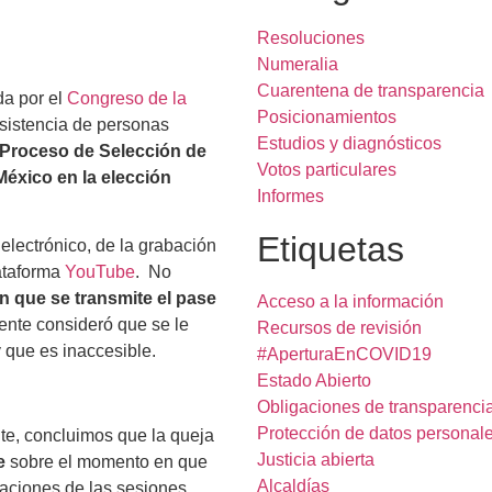
Resoluciones
Numeralia
Cuarentena de transparencia
da por el
Congreso de la
Posicionamientos
 asistencia de personas
Estudios y diagnósticos
 Proceso de Selección de
Votos particulares
México en la elección
Informes
Etiquetas
 electrónico, de la grabación
ataforma
YouTube
. No
n que se transmite el pase
Acceso a la información
ente consideró que se le
Recursos de revisión
y que es inaccesible.
#AperturaEnCOVID19
Estado Abierto
Obligaciones de transparenci
Protección de datos personal
te, concluimos que la queja
Justicia abierta
e
sobre el momento en que
Alcaldías
baciones de las sesiones.