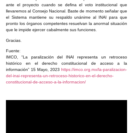
ante el proyecto cuando se defina el voto institucional que
llevaremos al Consejo Nacional. Baste de momento señalar que
el Sistema mantiene su respaldo unánime al INAI para que
pronto los órganos competentes resuelvan la anormal situación
que le impide ejercer cabalmente sus funciones.
Gracias.
Fuente:
IMCO, “La paralización del INAI representa un retroceso
histórico en el derecho constitucional de acceso a la
información” 15 Mayo, 2023
https://imco.org.mx/la-paralizacion-
del-inai-representa-un-retroceso-historico-en-el-derecho-
constitucional-de-acceso-a-la-informacion/