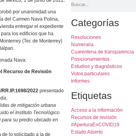
de México, 1 de junio de 2022.
aprobó por unanimidad una
ría del Carmen Nava Polina,
Categorías
ivienda
entregar el expediente
para los edificios que ha
Resoluciones
e Monterrey (Tec de Monterrey)
Numeralia
lalpan.
Cuarentena de transparencia
Posicionamientos
ionada Nava:
Estudios y diagnósticos
del Recurso de Revisión
Votos particulares
Informes
RR.IP.1698/2022
presentado
Etiquetas
nda.
idas de mitigación urbana
Acceso a la información
ido el Instituto Tecnológico
Recursos de revisión
 para su predio ubicado en
#AperturaEnCOVID19
Estado Abierto
de lo solicitado a la de