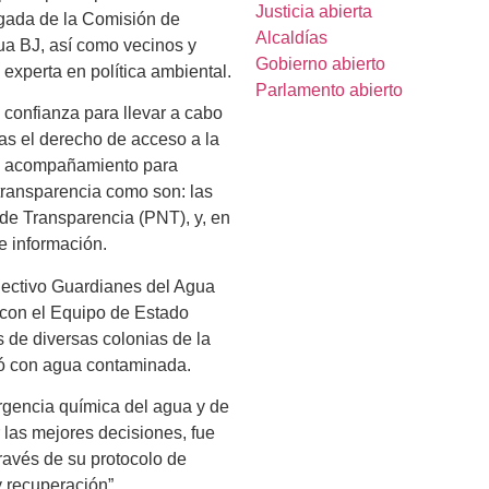
Justicia abierta
gada de la Comisión de
Alcaldías
ua BJ, así como vecinos y
Gobierno abierto
experta en política ambiental.
Parlamento abierto
 confianza para llevar a cabo
nas el derecho de acceso a la
 el acompañamiento para
transparencia como son: las
 de Transparencia (PNT), y, en
e información.
lectivo Guardianes del Agua
o con el Equipo de Estado
 de diversas colonias de la
vió con agua contaminada.
rgencia química del agua y de
 las mejores decisiones, fue
ravés de su protocolo de
y recuperación”.