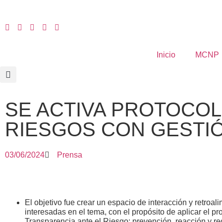
Inicio
MCNP
SE ACTIVA PROTOCOL
RIESGOS CON GESTIÓ
03/06/2024
Prensa
El objetivo fue crear un espacio de interacción y retroa
interesadas en el tema, con el propósito de aplicar el pr
Transparencia ante el Riesgo: prevención, reacción y r