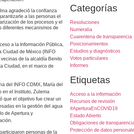
Categorías
na agradeció la confianza
garantizarle a las personas el
arización de los procesos y el
Resoluciones
s diferentes mecanismos de
Numeralia
Cuarentena de transparencia
Posicionamientos
cceso a la Información Pública,
Estudios y diagnósticos
la Ciudad de México (INFO
Votos particulares
vecinas de la alcaldía Benito
Informes
ta Ciudad, en el marco de
Etiquetas
ana del INFO CDMX, María del
en el Instituto, Zulema
Acceso a la información
que el objetivo fue crear un
Recursos de revisión
resadas en la gestión del agua
#AperturaEnCOVID19
lo de Apertura y
Estado Abierto
ación.
Obligaciones de transparenci
Protección de datos personal
 participaron personas de la