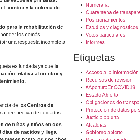
o de escuelas primarias,
Numeralia
 el n
ombre y la colonia de
Cuarentena de transpar
Posicionamientos
o para la rehabilitación de
Estudios y diagnósticos
sponder los demás
Votos particulares
ibir una respuesta incompleta.
Informes
Etiquetas
 queja es fundada ya que
la
Acceso a la información
ación relativa al nombre y
Recursos de revisión
tenimiento.
#AperturaEnCOVID19
Estado Abierto
Obligaciones de transpa
ancia de los
Centros de
Protección de datos per
na perspectiva de cuidados.
Justicia abierta
n de niñas y niños en dos
Alcaldías
3 días de nacidos y llega
Gobierno abierto
ete meses hasta los dos años
Parlamento abierto