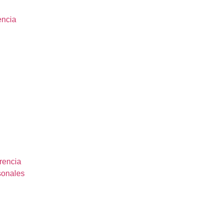
encia
rencia
sonales