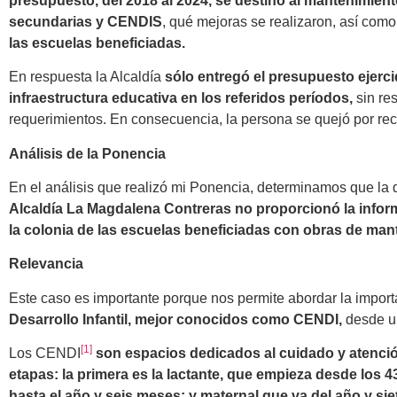
presupuesto, del 2018 al 2024, se destinó al mantenimient
secundarias y CENDIS
, qué mejoras se realizaron, así como
las escuelas beneficiadas.
En respuesta la Alcaldía
sólo entregó el presupuesto ejercid
infraestructura educativa en los referidos períodos,
sin re
requerimientos. En consecuencia, la persona se quejó por rec
Análisis de la Ponencia
En el análisis que realizó mi Ponencia, determinamos que la
Alcaldía La Magdalena Contreras no proporcionó la inform
la colonia de las escuelas beneficiadas con obras de man
Relevancia
Este caso es importante porque nos permite abordar la import
Desarrollo Infantil, mejor conocidos como CENDI,
desde u
[1]
Los CENDI
son espacios dedicados al cuidado y atenció
etapas: la primera es la lactante, que empieza desde los 4
hasta el año y seis meses; y maternal que va del año y si