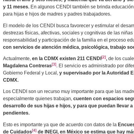
y 11 meses.
En algunos CENDI también se brinda educación 
para hijas e hijos de madres y padres trabajadores.
El modelo de los CENDI busca favorecer y estimular el desarro
destrezas físicas, afectivas, sociales y cognitivas de las niñas
responsabilidad y participación de la familia en el proceso ed
con servicios de atención médica, psicológica, trabajo so
[2]
Actualmente,
en la CDMX existen 211 CENDI
,
de los cual
[3]
Magdalena Contreras
. El servicio es administrado por di
Gobierno Federal y Local,
y supervisado por la Autoridad E
CDMX.
Los CENDI son un recurso muy importante para que las madres
especialmente quienes trabajan,
cuenten con espacios segu
desarrollo de sus hijas e hijos, y para que puedan llevar 
pendientes.
Esto es importante ya que de acuerdo con datos de la
Encuest
[4]
de Cuidados
de INEGI, en México se estima que hay más