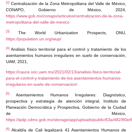
[2]
Centralización de la Zona Metropolitana del Valle de México,
CONAPO, Gobierno de México, 2024,
https://www.gob.mx/conapo/articulos/centralizacion-de-la-zona-
metropolitana-del-valle-de-mexico
[3]
The World Urbanization Prospects, ONU,
https://population.un.org/wup/
[4]
Análisis físico territorial para el control y tratamiento de los
asentamientos humanos irregulares en suelo de conservación,
UAM, 2021,
https://cauce.xoc.uam.mx/2021/02/13/analisis-fisico-territorial-
para-el-control-y-tratamiento-de-los-asentamientos-humanos-
irregulares-en-suelo-de-conservacion/
[5]
Asentamientos Humanos Irregulares: Diagnóstico,
prospectiva y estrategia de atención integral, Instituto de
Planeación Democrática y Prospectiva, Gobierno de la Ciudad
de México,
https://ipdp.cdmx.gob.mx/storage/app/uploads/public/63a/482/80
[6]
Alcaldía de Cali legalizará 41 Asentamientos Humanos de