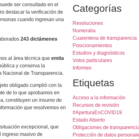
puede ser consultado en el
Categorías
ro destacar la verificación de
 personas cuando ingresan una
Resoluciones
Numeralia
Cuarentena de transparencia
elaborados
243
dictámenes
Posicionamientos
Estudios y diagnósticos
amos al área técnica que
emita
Votos particulares
pública y conserva la
Informes
rma Nacional de Transparencia.
Etiquetas
ujeto obligado cumplió con la
ente de lo que aprobamos en
Acceso a la información
ica, constituyen un insumo de
Recursos de revisión
información que resolvemos en
#AperturaEnCOVID19
Estado Abierto
situación excepcional, que
Obligaciones de transparenci
l ingreso masivo de
Protección de datos personal