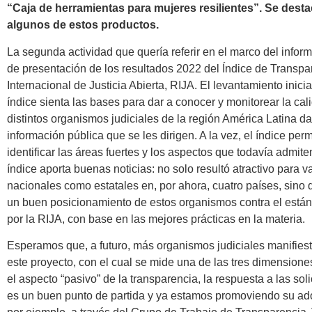
“Caja de herramientas para mujeres resilientes”. Se desta
algunos de estos productos.
La segunda actividad que quería referir en el marco del inform
de presentación de los resultados 2022 del Índice de Transp
Internacional de Justicia Abierta, RIJA. El levantamiento inici
índice sienta las bases para dar a conocer y monitorear la cal
distintos organismos judiciales de la región América Latina da
información pública que se les dirigen. A la vez, el índice pe
identificar las áreas fuertes y los aspectos que todavía admit
índice aporta buenas noticias: no solo resultó atractivo para v
nacionales como estatales en, por ahora, cuatro países, sino
un buen posicionamiento de estos organismos contra el están
por la RIJA, con base en las mejores prácticas en la materia.
Esperamos que, a futuro, más organismos judiciales manifieste
este proyecto, con el cual se mide una de las tres dimensiones
el aspecto “pasivo” de la transparencia, la respuesta a las sol
es un buen punto de partida y ya estamos promoviendo su ado