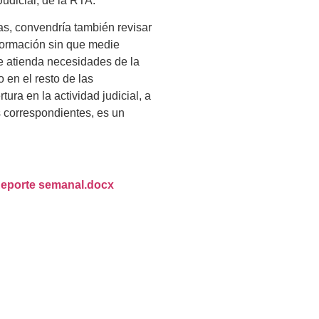
Judicial, de la RTA.
ias, convendría también revisar
nformación sin que medie
ue atienda necesidades de la
 en el resto de las
ura en la actividad judicial, a
s correspondientes, es un
porte semanal.docx