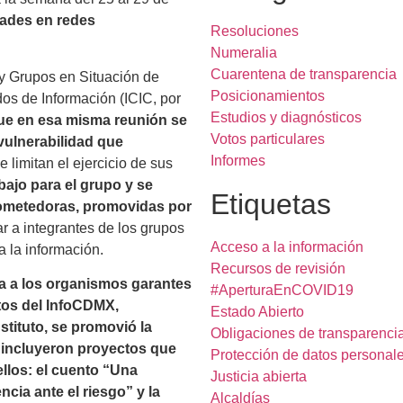
dades en redes
Resoluciones
Numeralia
Cuarentena de transparencia
 y Grupos en Situación de
Posicionamientos
os de Información (ICIC, por
Estudios y diagnósticos
que en esa misma reunión se
Votos particulares
 vulnerabilidad que
Informes
e limitan el ejercicio de sus
bajo para el grupo y se
Etiquetas
prometedoras, promovidas por
r a integrantes de los grupos
Acceso a la información
a la información.
Recursos de revisión
ta a los organismos garantes
#AperturaEnCOVID19
tos del InfoCDMX,
Estado Abierto
stituto, se promovió la
Obligaciones de transparenci
e incluyeron proyectos que
Protección de datos personal
llos: el cuento “Una
Justicia abierta
ncia ante el riesgo” y la
Alcaldías