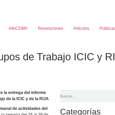
InfoCDMX
Resoluciones
Artículos
Publica
upos de Trabajo ICIC y R
 la entrega del informe
o de la ICIC y de la RIJA
manal de actividades del
Categorías
 la semana del 25 al 29 de