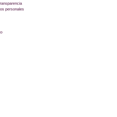
transparencia
tos personales
to