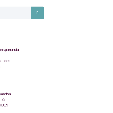
ansparencia
s
ósticos
s
rmación
sión
ID19