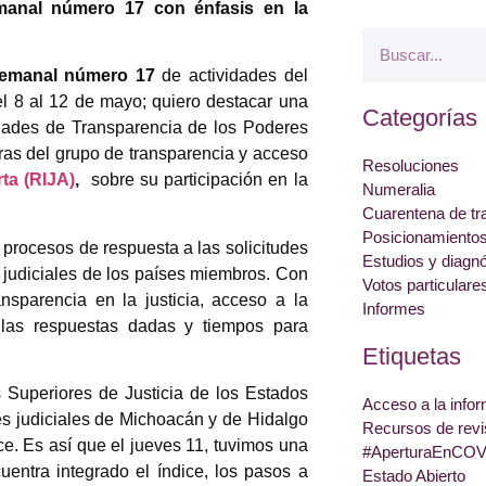
emanal número 17 con énfasis en la
semanal número 17
de actividades del
l 8 al 12 de mayo; quiero destacar una
Categorías
idades de Transparencia de los Poderes
ras del grupo de transparencia y acceso
Resoluciones
rta (RIJA)
,
sobre su participación en la
Numeralia
Cuarentena de tr
Posicionamiento
 procesos de respuesta a las solicitudes
Estudios y diagn
s judiciales de los países miembros. Con
Votos particulare
nsparencia en la justicia, acceso a la
Informes
de las respuestas dadas y tiempos para
Etiquetas
 Superiores de Justicia de los Estados
Acceso a la info
 judiciales de Michoacán y de Hidalgo
Recursos de revi
ce. Es así que el jueves 11, tuvimos una
#AperturaEnCOV
entra integrado el índice, los pasos a
Estado Abierto