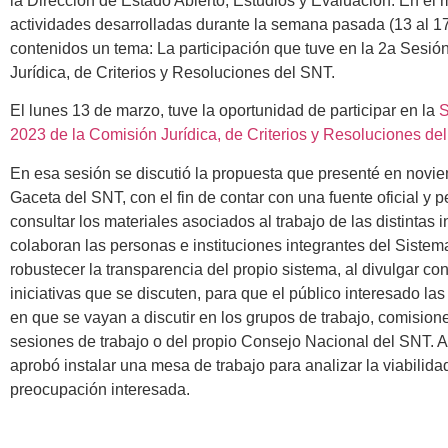
la Dirección de Estado Abierto, Estudios y Evaluación. En el
actividades desarrolladas durante la semana pasada (13 al 1
contenidos un tema: La participación que tuve en la 2a Sesió
Jurídica, de Criterios y Resoluciones del SNT.
El lunes 13 de marzo, tuve la oportunidad de participar en la
S
2023 de la Comisión Jurídica, de Criterios y Resoluciones de
En esa sesión se discutió la propuesta que presenté en novi
Gaceta del SNT, con el fin de contar con una fuente oficial y 
consultar los materiales asociados al trabajo de las distintas 
colaboran las personas e instituciones integrantes del Siste
robustecer la transparencia del propio sistema, al divulgar co
iniciativas que se discuten, para que el público interesado l
en que se vayan a discutir en los grupos de trabajo, comision
sesiones de trabajo o del propio Consejo Nacional del SNT. A
aprobó instalar una mesa de trabajo para analizar la viabilidad
preocupación interesada.