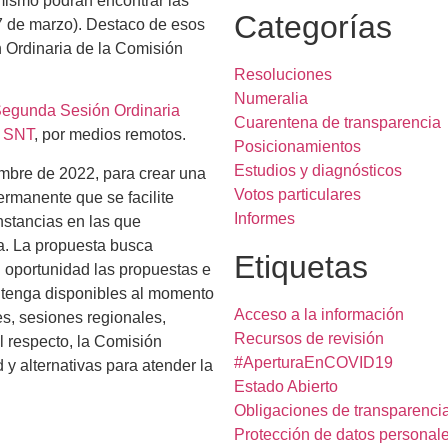
 mismo podrán encontrar las
Categorías
7 de marzo). Destaco de esos
n Ordinaria de la Comisión
Resoluciones
Numeralia
egunda Sesión Ordinaria
Cuarentena de transparencia
l SNT
, por medios remotos.
Posicionamientos
Estudios y diagnósticos
embre de 2022, para crear una
Votos particulares
permanente que se facilite
Informes
instancias en las que
ma. La propuesta busca
Etiquetas
n oportunidad las propuestas e
as tenga disponibles al momento
Acceso a la información
es, sesiones regionales,
Recursos de revisión
l respecto, la Comisión
#AperturaEnCOVID19
 y alternativas para atender la
Estado Abierto
Obligaciones de transparenci
Protección de datos personal