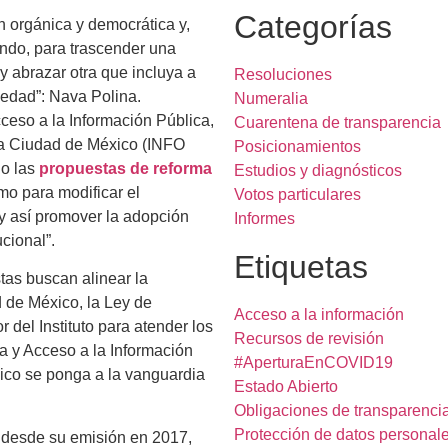
Categorías
n orgánica y democrática y,
zando, para trascender una
 abrazar otra que incluya a
Resoluciones
ciedad”: Nava Polina.
Numeralia
ceso a la Información Pública,
Cuarentena de transparencia
la Ciudad de México (INFO
Posicionamientos
no las
propuestas de reforma
Estudios y diagnósticos
mo para modificar el
Votos particulares
 y así promover la adopción
Informes
ucional”.
Etiquetas
tas buscan alinear la
d de México, la Ley de
Acceso a la información
 del Instituto para atender los
Recursos de revisión
a y Acceso a la Información
#AperturaEnCOVID19
xico se ponga a la vanguardia
Estado Abierto
Obligaciones de transparenci
Protección de datos personal
, desde su emisión en 2017,