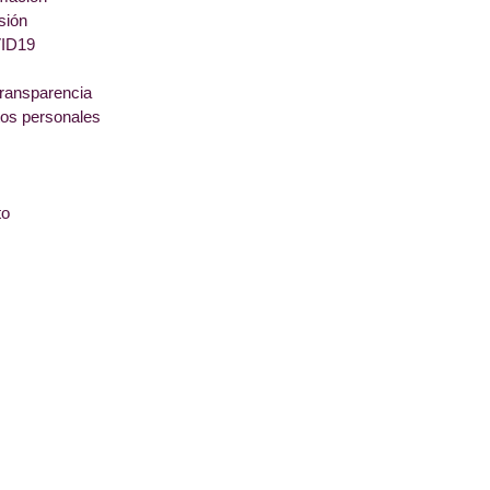
sión
ID19
transparencia
tos personales
to