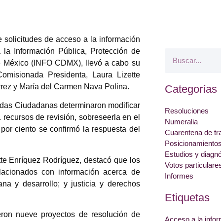
 solicitudes de acceso a la información
a la Información Pública, Protección de
e México (INFO CDMX), llevó a cabo su
omisionada Presidenta, Laura Lizette
rrez y María del Carmen Nava Polina.
Categorías
adas Ciudadanas determinaron modificar
Resoluciones
1 recursos de revisión, sobreseerla en el
Numeralia
 por ciento se confirmó la respuesta del
Cuarentena de tr
Posicionamiento
Estudios y diagn
te Enríquez Rodríguez, destacó que los
Votos particulare
lacionados con información acerca de
Informes
na y desarrollo; y justicia y derechos
Etiquetas
ron nueve proyectos de resolución de
Acceso a la info