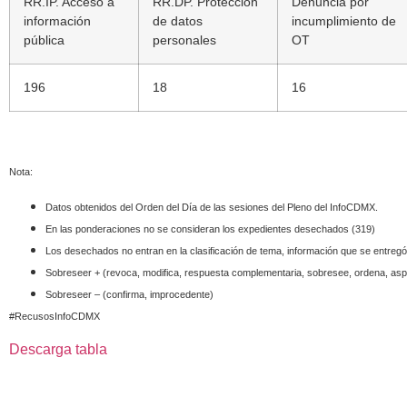
RR.IP. Acceso a
RR.DP. Protección
Denuncia por
información
de datos
incumplimiento de
pública
personales
OT
196
18
16
Nota:
Datos obtenidos del Orden del Día de las sesiones del Pleno del InfoCDMX.
En las ponderaciones no se consideran los expedientes desechados (
319)
Los desechados no entran en la clasificación de tema, información que se entregó
Sobreseer + (revoca, modifica, respuesta complementaria, sobresee, ordena, a
Sobreseer – (confirma, improcedente)
#RecusosInfoCDMX
Descarga tabla