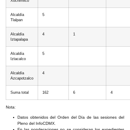
Xochimilco
Alcaldía
5
Tlalpan
Alcaldía
4
1
Iztapalapa
Alcaldía
5
Iztacalco
Alcaldía
4
Azcapotzalco
Suma total
162
6
4
Nota:
Datos obtenidos del Orden del Día de las sesiones del
Pleno del InfoCDMX.
En las ponderaciones no se consideran los expedientes