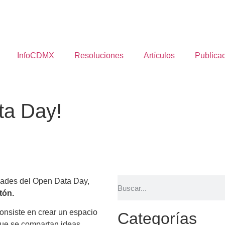
InfoCDMX
Resoluciones
Artículos
Publica
ta Day!
dades del Open Data Day,
tón.
consiste en crear un espacio
Categorías
 que se compartan ideas,