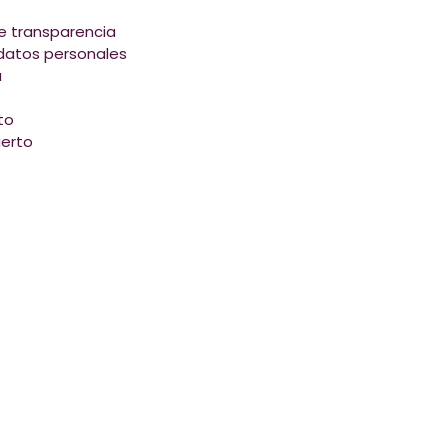
e transparencia
datos personales
a
to
erto