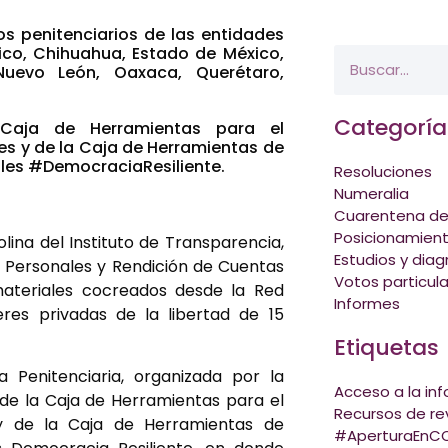
os penitenciarios de las entidades
ico, Chihuahua, Estado de México,
Nuevo León, Oaxaca, Querétaro,
Categoría
Caja de Herramientas para el
s y de la Caja de Herramientas de
ales #DemocraciaResiliente.
Resoluciones
Numeralia
Cuarentena de
Posicionamien
na del Instituto de Transparencia,
Estudios y diag
s Personales y Rendición de Cuentas
Votos particul
ateriales cocreados desde la Red
Informes
res privadas de la libertad de 15
Etiquetas
a Penitenciaria, organizada por la
Acceso a la in
 de la Caja de Herramientas para el
Recursos de rev
 y de la Caja de Herramientas de
#AperturaEnCO