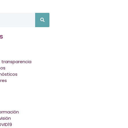
s
 transparencia
tos
nósticos
ares
formación
isión
VID19