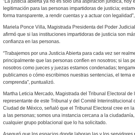
“La justicia abierta ya no es sólo una aspiración jurídica, hoy
legitimación para las personas impartidoras de justicia; esta
forma transparente, a rendir cuentas y a actuar con legalidad”, 
Mariela Ponce Villa, Magistrada Presidenta del Poder Judicia
afirmó que si las instituciones impartidoras de justicia son m
confianza en las personas.
“Trabajemos por una Justicia Abierta para cada vez ser realm
principalmente que las personas confíen en nosotros; si las 
nosotros como jueces y juezas estamos condenadas; tengam
publicamos o cómo escribimos nuestras sentencias, el tema e
comprenda”, puntualizó.
Martha Leticia Mercado, Magistrada del Tribunal Electoral de
representante de este Tribunal y del Comité Interinstitucional
Ciudad de México, señaló que el Tribunal Electoral cree en la J
a las personas; somos una instancia cercana a la ciudadanía,
cualquier grupo poblacional que lo ha solicitado.
Aseguró que los espacios donde laboran las y los servidores 