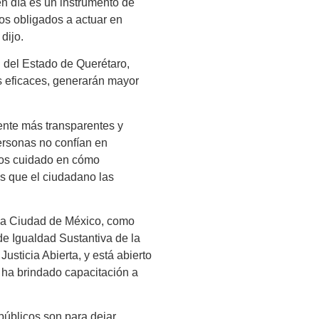
 en día es un instrumento de
mos obligados a actuar en
dijo.
l del Estado de Querétaro,
ás eficaces, generarán mayor
ente más transparentes y
personas no confían en
os cuidado en cómo
s que el ciudadano las
 la Ciudad de México, como
 de Igualdad Sustantiva de la
usticia Abierta, y está abierto
 ha brindado capacitación a
públicos son para dejar