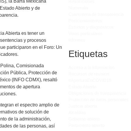
IIS), la Barra Mexicana
Resoluciones
Numeralia
Estado Abierto y de
Cuarentena de transparencia
parencia.
Posicionamientos
Estudios y diagnósticos
ia Abierta es tener un
Votos particulares
Informes
s sentencias y procesos
que participaron en el Foro: Un
Etiquetas
dicadores.
 Polina, Comisionada
Acceso a la información
ación Pública, Protección de
Recursos de revisión
éxico (INFO CDMX), resaltó
#AperturaEnCOVID19
lementos de apertura
Estado Abierto
Obligaciones de transparencia
tuciones.
Protección de datos personales
ntegran el espectro amplio de
Justicia abierta
ernativos de solución de
Alcaldías
Gobierno abierto
to de la administración,
Parlamento abierto
idades de las personas, así