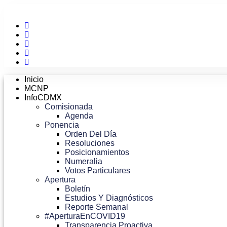
Ir
al
contenido
Inicio
MCNP
InfoCDMX
Comisionada
Agenda
Ponencia
Orden Del Día
Resoluciones
Posicionamientos
Numeralia
Votos Particulares
Apertura
Boletín
Estudios Y Diagnósticos
Reporte Semanal
#AperturaEnCOVID19
Transparencia Proactiva