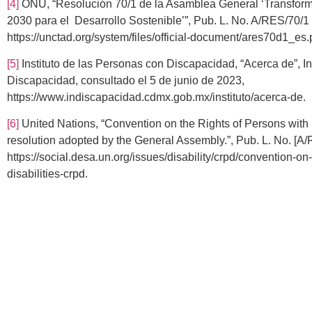
[4]
ONU, “Resolución 70/1 de la Asamblea General ‘Transform
2030 para el Desarrollo Sostenible’”, Pub. L. No. A/RES/70/1 
https://unctad.org/system/files/official-document/ares70d1_es.
[5]
Instituto de las Personas con Discapacidad, “Acerca de”, In
Discapacidad, consultado el 5 de junio de 2023,
https://www.indiscapacidad.cdmx.gob.mx/instituto/acerca-de.
[6]
United Nations, “Convention on the Rights of Persons with 
resolution adopted by the General Assembly.”, Pub. L. No. [A
https://social.desa.un.org/issues/disability/crpd/convention-on
disabilities-crpd.