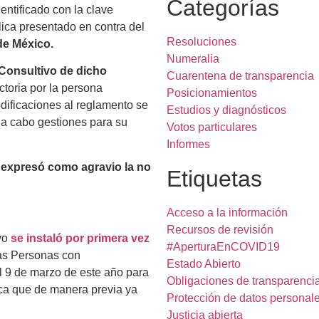
Categorías
dentificado con la clave
lica presentado en contra del
Resoluciones
 de México.
Numeralia
 Consultivo
de dicho
Cuarentena de transparencia
ctoria por la persona
Posicionamientos
odificaciones al reglamento se
Estudios y diagnósticos
 a cabo gestiones para su
Votos particulares
Informes
 expresó como agravio la no
Etiquetas
Acceso a la información
Recursos de revisión
vo
se instaló por primera vez
#AperturaEnCOVID19
las Personas con
Estado Abierto
l 9 de marzo de este año para
Obligaciones de transparenci
ica que de manera previa ya
Protección de datos personal
Justicia abierta