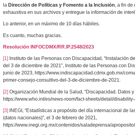
la
Dirección de Políticas y Fomento a la Inclusión
, a fin d
exhaustiva en sus archivos y entregue la información de inter
Lo anterior, en un máximo de 10 días hábiles.
Es cuanto, muchas gracias.
Resolución
INFOCDMX/RR.IP.2548/2023
[1]
Instituto de las Personas con Discapacidad, “Instalación d
del 3 de diciembre de 2021”, Instituto de las Personas con Di
junio de 2023, https://www.indiscapacidad.cdmx.gob.mx/comun
primer-consejo-consultivo-del-3-de-diciembre-de-2021.
[2]
Organización Mundial de la Salud, “Discapacidad. Datos y c
https://www.who.int/es/news-room/fact-sheets/detail/disability
[3]
INEGI, “Estadísticas a propósito del día internacional de 
(datos nacionales)”, el 3 de febrero de 2021,
https://www.inegi.org.mx/contenidos/saladeprensa/aproposi