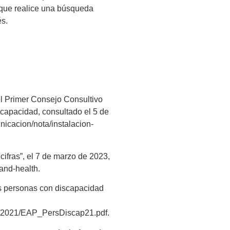
e que realice una búsqueda
és.
el Primer Consejo Consultivo
scapacidad, consultado el 5 de
icacion/nota/instalacion-
ifras”, el 7 de marzo de 2023,
-and-health.
las personas con discapacidad
to/2021/EAP_PersDiscap21.pdf.