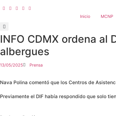
Ir
al
contenido
Inicio
MCNP
INFO CDMX ordena al DI
albergues
13/05/2025
Prensa
Nava Polina comentó que los Centros de Asistenci
Previamente el DIF había respondido que solo tie