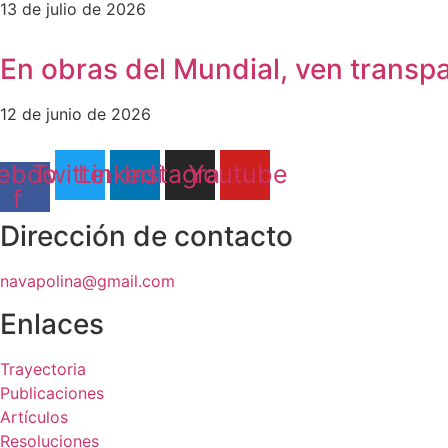
13 de julio de 2026
En obras del Mundial, ven transp
12 de junio de 2026
ebook-
Twitter
Linkedin
Instagram
Youtube
f
Dirección de contacto
navapolina@gmail.com
Enlaces
Trayectoria
Publicaciones
Artículos
Resoluciones