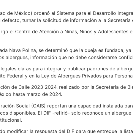
ad de México) ordenó al Sistema para el Desarrollo Integral 
efecto, turnar la solicitud de información a la Secretaría d
argo el Centro de Atención a Niñas, Niños y Adolescentes 
nada Nava Polina, se determinó que la queja es fundada, ya 
s albergues, información que no debe considerarse confide
egales claras para integrar y publicar padrones de albergu
rito Federal y en la Ley de Albergues Privados para Perso
ción de Calle 2023-2024, realizado por la Secretaría de Bi
México hasta marzo de 2024.
ración Social (CAIS) reportan una capacidad instalada par
cos disponibles. El DIF -refirió- solo reconoce un albergu
itucional.
do modificar la respuesta del DIF para que entregue la lis