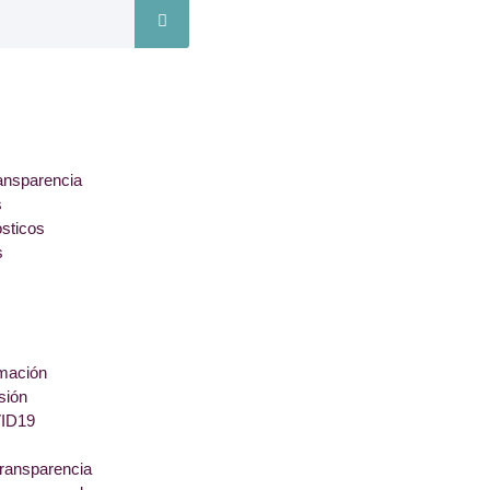
ansparencia
s
ósticos
s
rmación
sión
ID19
transparencia