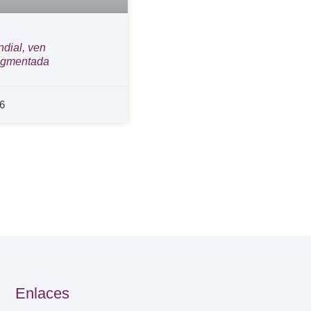
dial, ven
ragmentada
26
Enlaces