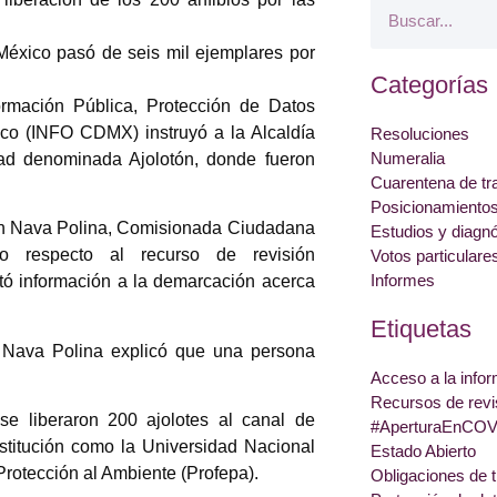
éxico pasó de seis mil ejemplares por
Categorías
formación Pública, Protección de Datos
co (INFO CDMX) instruyó a la Alcaldía
Resoluciones
Numeralia
idad denominada Ajolotón, donde fueron
Cuarentena de tr
Posicionamiento
men Nava Polina, Comisionada Ciudadana
Estudios y diagn
to respecto al recurso de revisión
Votos particulare
Informes
ó información a la demarcación acerca
Etiquetas
 Nava Polina explicó que una persona
Acceso a la info
Recursos de revi
se liberaron 200 ajolotes al canal de
#AperturaEnCOV
stitución como la Universidad Nacional
Estado Abierto
rotección al Ambiente (Profepa).
Obligaciones de 