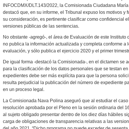
INFOCDMX/DLT.143/2022, la Comisionada Ciudadana María 
destacó que, en su informe, el Tribunal expuso los motivos y 
su consideración, es pertinente clasificar como confidencial 
versiones públicas de las sentencias.
No obstante -agregó-, el área de Evaluación de este Instituto 
no publica la información actualizada y completa conforme a 
evaluación, y sólo publica el ejercicio 2020 y el primer trimest
De igual forma -destacó la Comisionada-, en el dictamen se adv
para la clasificación de los datos personales que se testan en
expedientes debe ser más explícita para que la persona solici
resulta perjudicial la publicación del número de expediente p
en un proceso legal.
La Comisionada Nava Polina aseguró que al estudiar el caso s
resolución aprobada por el Pleno en la sesión ordinaria del 
al sujeto obligado presentar dentro de los diez días hábiles s
carga de obligaciones de transparencia relativas a las versio
del año 2021. “Dicho programa no puede exceder de sesenta d