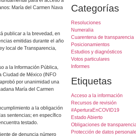
s fundamental para el acceso a
Categorías
umanos: María del Carmen Nava
Resoluciones
Numeralia
á publicar a la brevedad, en
Cuarentena de transparencia
encias emitidas durante el año
Posicionamientos
ley local de Transparencia,
Estudios y diagnósticos
Votos particulares
Informes
so a la Información Pública,
la Ciudad de México (INFO
Etiquetas
 aprobó por unanimidad una
udadana María del Carmen
Acceso a la información
Recursos de revisión
incumplimiento a la obligación
#AperturaEnCOVID19
las sentencias; en específico
Estado Abierto
ncuentra testado.
Obligaciones de transparenci
Protección de datos personal
ediente de denuncia número