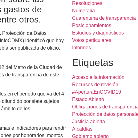
Resoluciones
s gastos de
Numeralia
ntre otros.
Cuarentena de transparencia
Posicionamientos
Estudios y diagnósticos
a, Protección de Datos
Votos particulares
InfoCDMX) identificó que hay
Informes
bía ser publicada de oficio,
Etiquetas
12 del Metro de la Ciudad de
es de transparencia de este
Acceso a la información
Recursos de revisión
#AperturaEnCOVID19
les en el periodo que va del 4
Estado Abierto
o difundido por siete sujetos
Obligaciones de transparenci
l ámbito de los
Protección de datos personal
Justicia abierta
amas e indicadores para rendir
Alcaldías
iones por honorarios, montos
Gobierno abierto