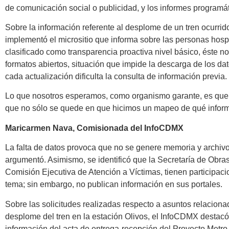
de comunicación social o publicidad, y los informes programá
Sobre la información referente al desplome de un tren ocurrido
implementó el micrositio que informa sobre las personas hosp
clasificado como transparencia proactiva nivel básico, éste n
formatos abiertos, situación que impide la descarga de los dat
cada actualización dificulta la consulta de información previa.
Lo que nosotros esperamos, como organismo garante, es que l
que no sólo se quede en que hicimos un mapeo de qué inform
Maricarmen Nava, Comisionada del InfoCDMX
La falta de datos provoca que no se genere memoria y archivo
argumentó. Asimismo, se identificó que la Secretaría de Obras
Comisión Ejecutiva de Atención a Víctimas, tienen participaci
tema; sin embargo, no publican información en sus portales.
Sobre las solicitudes realizadas respecto a asuntos relaciona
desplome del tren en la estación Olivos, el InfoCDMX destac
información del acta de entrega-recepción del Proyecto Metro