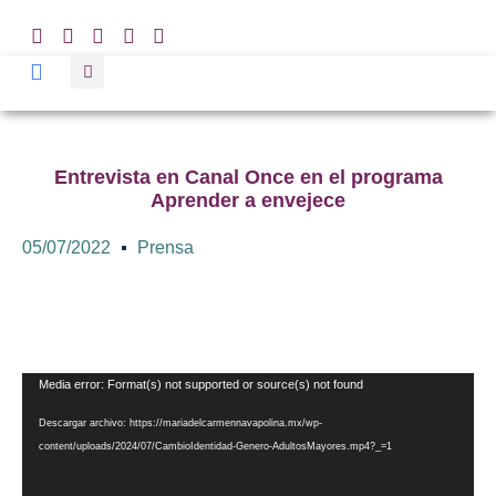
Entrevista en Canal Once en el programa
Aprender a envejece
05/07/2022
Prensa
Reproductor
Media error: Format(s) not supported or source(s) not found
de
Descargar archivo: https://mariadelcarmennavapolina.mx/wp-
vídeo
content/uploads/2024/07/CambioIdentidad-Genero-AdultosMayores.mp4?_=1