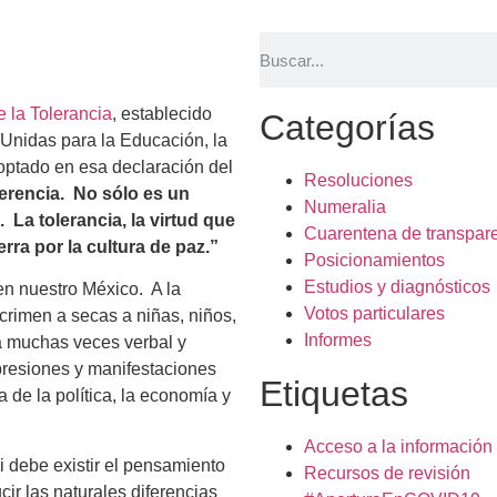
e la Tolerancia
, establecido
Categorías
 Unidas para la Educación, la
optado en esa declaración del
Resoluciones
ferencia. No sólo es un
Numeralia
 La tolerancia, la virtud que
Cuarentena de transpar
erra por la cultura de paz.”
Posicionamientos
Estudios y diagnósticos
en nuestro México. A la
Votos particulares
 crimen a secas a niñas, niños,
Informes
 muchas veces verbal y
presiones y manifestaciones
Etiquetas
 de la política, la economía y
Acceso a la información
i debe existir el pensamiento
Recursos de revisión
ir las naturales diferencias