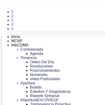
Ir
al
contenido
Inicio
MCNP
InfoCDMX
Comisionada
Agenda
Ponencia
Orden Del Día
Resoluciones
Posicionamientos
Numeralia
Votos Particulares
Apertura
Boletín
Estudios Y Diagnósticos
Reporte Semanal
#AperturaEnCOVID19
Transparencia Proactiva