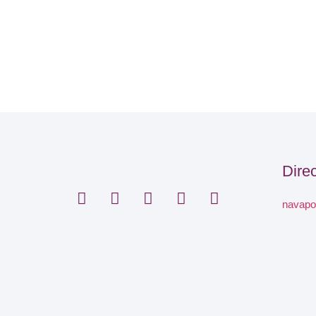
Dire
navapo