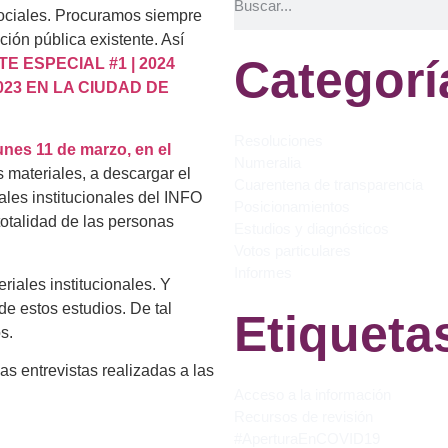
ociales. Procuramos siempre
ción pública existente. Así
Categorí
E ESPECIAL #1 | 2024
23 EN LA CIUDAD DE
Resoluciones
unes 11 de marzo, en el
Numeralia
s materiales, a descargar el
Cuarentena de transparencia
iales institucionales del INFO
Posicionamientos
totalidad de las personas
Estudios y diagnósticos
Votos particulares
Informes
eriales institucionales. Y
de estos estudios. De tal
Etiqueta
os.
as entrevistas realizadas a las
Acceso a la información
Recursos de revisión
#AperturaEnCOVID19