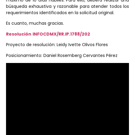
máximo de 10 días hábiles. Para ello, deberá realizar una
búsqueda exhaustiva y razonable para atender todos los
requerimientos identificados en la solicitud original.
Es cuanto, muchas gracias.
Resolución
INFOCDMX/RR.IP.1788/202
Proyecto de resolución: Leidy Ivette Olivos Flores
Posicionamiento: Daniel Rosemberg Cervantes Pérez