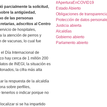
#AperturaEnCOVID19
ió parcialmente la solicitud,
Estado Abierto
sobre la antigüedad,
Obligaciones de transparenci
no de las personas
Protección de datos personal
retarias, adscritos al
Centro
Justicia abierta
rvicio de hospitales,
Alcaldías
a la atención de perros y
Gobierno abierto
ón de vacunas, lo cual fue
Parlamento abierto
 el Día Internacional de
co hay cerca de 1 millón 200
datos de INEGI, la situación es
nados, la cifra más alta
car
la respuesta de la alcaldía
ona sobre perfiles,
 tenerlos o indicar porque no
ocalizar si se ha impartido