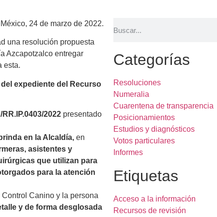
México, 24 de marzo de 2022.
ad una resolución propuesta
día Azcapotzalco entregar
Categorías
a esta.
Resoluciones
n del expediente del Recurso
Numeralia
Cuarentena de transparencia
RR.IP.0403/2022
presentado
Posicionamientos
Estudios y diagnósticos
brinda en la Alcaldía,
en
Votos particulares
rmeras, asistentes y
Informes
uirúrgicas que utilizan para
Etiquetas
 otorgados para la atención
e Control Canino y la persona
Acceso a la información
etalle y de forma desglosada
Recursos de revisión