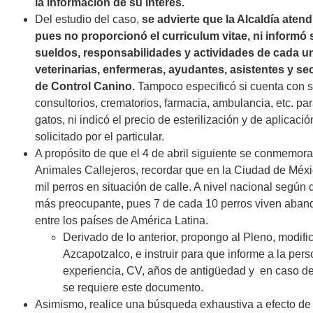
la información de su interés.
Del estudio del caso,
se advierte que la Alcaldía atend
pues no proporcionó el curriculum vitae, ni informó 
sueldos, responsabilidades y actividades de cada u
veterinarias, enfermeras, ayudantes, asistentes y sec
de Control Canino
.
Tampoco especificó si cuenta con se
consultorios, crematorios, farmacia, ambulancia, etc. par
gatos, ni indicó el precio de esterilización y de aplicaci
solicitado por el particular.
A propósito de que el 4 de abril siguiente se conmemora
Animales Callejeros, recordar que en la Ciudad de Méxi
mil perros en situación de calle. A nivel nacional según 
más preocupante, pues 7 de cada 10 perros viven abando
entre los países de América Latina.
Derivado de lo anterior, propongo al Pleno,
modifi
Azcapotzalco, e instruir para que informe a la pers
experiencia, CV, años de antigüedad y
en caso de
se requiere este documento.
Asimismo, realice una búsqueda exhaustiva a efecto de l