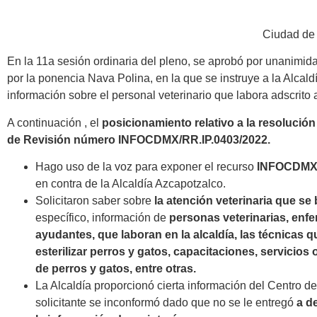
Ciudad de 
En la 11a sesión ordinaria del pleno, se aprobó por unanimid
por la ponencia Nava Polina, en la que se instruye a la Alcal
información sobre el personal veterinario que labora adscrito 
A continuación , el
p
osicionamiento relativo a la resolució
de Revisión número INFOCDMX/RR.IP.0403/2022
.
Hago uso de la voz para exponer el recurso
INFOCDMX/
en contra de la Alcaldía Azcapotzalco.
Solicitaron saber sobre
la atención veterinaria que se 
específico, información de
personas veterinarias, enfe
ayudantes, que laboran en la alcaldía, las técnicas q
esterilizar perros y gatos, capacitaciones, servicios
de perros y gatos, entre otras.
La Alcaldía proporcionó cierta información del Centro d
solicitante se inconformó dado que no se le entregó
a d