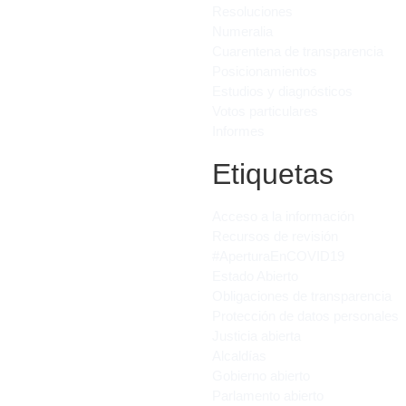
Resoluciones
Numeralia
Cuarentena de transparencia
Posicionamientos
Estudios y diagnósticos
Votos particulares
Informes
Etiquetas
Acceso a la información
Recursos de revisión
#AperturaEnCOVID19
Estado Abierto
Obligaciones de transparencia
Protección de datos personales
Justicia abierta
Alcaldías
Gobierno abierto
Parlamento abierto