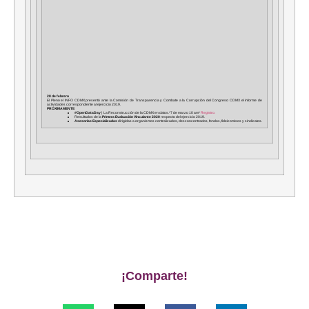
28 de febrero
El Pleno el INFO CDMX presentó ante la Comisión de Transparencia y Combate a la Corrupción del Congreso CDMX el informe de
actividades correspondiente al ejercicio 2019.
PRÓXIMAMENTE
#OpenDataDay
| La Reconstrucción de la CDMX en datos.*7 de marzo 10 am*
Registro.
Resultados de la
Primera Evaluación Vinculante 2020
respecto del ejercicio 2019.
Asesorías Especializadas
dirigidas a organismos centralizados, desconcentrados, fondos, fideicomisos y sindicatos.
¡Comparte!