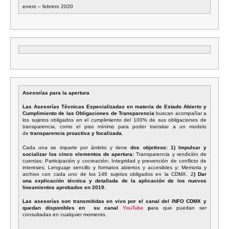
enero – febrero 2020
Asesorías para la apertura
Las Asesorías Técnicas Especializadas en materia de
Estado
Abierto
y
Cumplimiento de las Obligaciones de Transparencia
buscan acompañar a
los sujetos obligados en el cumplimiento del 100% de sus obligaciones de
transparencia, como el piso mínimo para poder transitar a un modelo
de
transparencia proactiva y focalizada.
Cada una se imparte por ámbito y tiene
dos objetivos: 1) Impulsar y
socializar los cinco elementos de apertura:
Transparencia y rendición de
cuentas; Participación y cocreación; Integridad y prevención de conflicto de
intereses; Lenguaje sencillo y formatos
abiertos
y accesibles y; Memoria y
archivo con cada uno de los 146 sujetos obligados en la CDMX. 2
) Dar
una explicación técnica y detallada de la aplicación de los nuevos
lineamientos aprobados en 2019.
Las asesorías son transmitidas en vivo por el canal del INFO CDMX y
quedan disponibles en su canal
YouTube
p
ara que puedan ser
consultadas en cualquier momento.