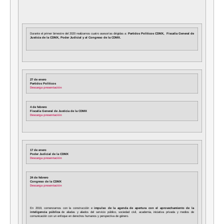
Durante el primer bimestre del 2020 realizamos cuatro asesorías dirigidas a:
Partidos Políticos CDMX,
Fiscalía General de
Justicia de la CDMX, Poder Judicial y al Congreso de la CDMX.
27 de enero
Partidos Políticos
Descarga presentación
4 de febrero
Fiscalía General de Justicia de la CDMX
Descarga presentación
17 de enero
Poder Judicial de la CDMX
Descarga presentación
24 de febrero
Congreso de la CDMX
Descarga presentación
En 2019, comenzamos con la construcción e
impulso de la agenda de apertura con el aprovechamiento de la
inteligencia pública
de aliadas y aliados del servicio público, sociedad civil, academia, iniciativa privada y medios de
comunicación con un enfoque en derechos humanos y perspectiva de género.