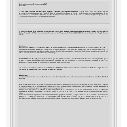
Sistema Nacional de Transparencia (SNT)
9 de enero
1° Sesión Ordinaria de la Comisión de Gobierno
Abierto
y Transparencia Proactiva.
Durante esta primera Sesión Ordinaria se
presentaron los siguientes puntos: Plan de Trabajo de la Comisión de Gobierno
Abierto
y de Transparencia Proactiva; Estatus de los
ejercicios de co-creación local; Estatus del Plan de Socialización del Derecho de Acceso a la Información (Plan DAI); y Guía de
Transparencia Proactiva y cumplimiento al lineamiento.
1° Sesión Ordinaria de la región centro del Sistema Nacional de Transparencia, Acceso a la Información Pública y Protección de
Datos Personales (SNT).
Durante esta Sesión se presentó el Programa de Trabajo 2019-2020 de la Coordinación de la Región Centro
del SNT.
8 de febrero
Presentación del libro: La Constitución Política de la Ciudad de México. Federalismo e Instituciones, de Gonzalo Sánchez de Tagle
Durante la presentación del libro, la Comisionada Ciudadana del INFO CDMX, María del Carmen Nava Polina resaltó algunos aspectos
de apertura que tuvo de la Asamblea Constituyente, por ejemplo: la documentación y la articulación de apertura parlamentaria desde los
oficios y circulares para que todo fuera público de origen.
Gonzalo Sánchez de Tagle,
autor del libro, resaltó que algo inédito del proceso constitucional de la Asamblea Constituyente fue que la
propia ciudadanía presentó iniciativas y propuestas. Mencionó que con este libro busca llamar la atención para tomar en serio a las
instituciones porque a partir de ellas es que se puede constituir la democracia.
A la presentación también asistieron
Alejandro Encinas Rodríguez,
subsecretario de Derechos Humanos, Población y Migración de la
Secretaría de Gobernación y Miguel Pulido, director de Creatura.
25 de febrero
Acceso a la Información para una Sociedad más Justa |
Panel Socialización del Derecho a la Información: Implementación del PlanDAI
en 2019.
En el evento realizado por el Instituto Nacional de Transparencia, Acceso a la Información y Protección de Datos Personales (INAI) se
presentaron los primeros resultados del Plan DAI y Acciones de
Estado
Abierto
firmadas durante el 2019 con organizaciones de la
sociedad civil, jefatura de gobierno, órganos autónomos y alcaldías.
Las acciones impulsadas con enfoque de derechos humanos busca empoderar a tres grupos poblacionales: mujeres cis y trans en
situación de reclusión, reinserción y también con familiares de mujeres en situación de reclusión; Personas Adultas Mayores (PAM) y
niñez.
Como resultado de este primer acercamiento con estos tres grupos vulnerables, se logró la formación de 35 personas facilitadoras de
información; 12 sesiones de socialización con la asistencia de 146 personas; 152 solicitudes de información, y se desarrolló para los y
las niñas un cuento infantil con una moraleja sobre el tema de la transparencia, denominado “Súbete a la bici de la información”.