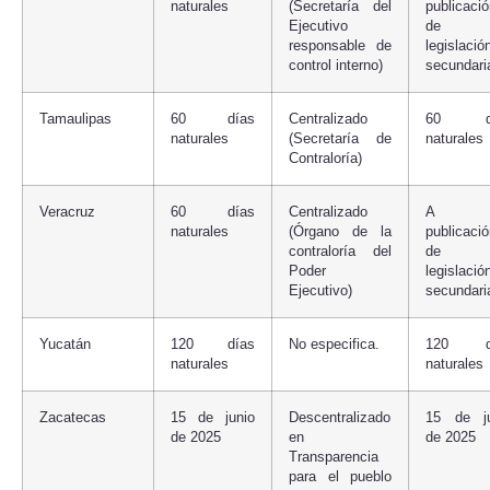
naturales
(Secretaría del
publicaci
Ejecutivo
de 
responsable de
legislació
control interno)
secundari
Tamaulipas
60 días
Centralizado
60 dí
naturales
(Secretaría de
naturales
Contraloría)
Veracruz
60 días
Centralizado
A 
naturales
(Órgano de la
publicaci
contraloría del
de 
Poder
legislació
Ejecutivo)
secundari
Yucatán
120 días
No especifica.
120 d
naturales
naturales
Zacatecas
15 de junio
Descentralizado
15 de ju
de 2025
en
de 2025
Transparencia
para el pueblo