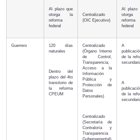
Al plazo que
Al plazo
otorga la
Centralizado
otorga
reforma
(OIC Ejecutivo)
reforma
federal
federal
Guerrero
120 días
Centralizado
A 
naturales
(Órgano Interno
publicaci
de Control,
de la ref
Transparencia,
secundari
Acceso a la
Dentro del
Información
plazo del 4to
Pública y
transitorio de
A 
Protección de
la reforma
publicaci
Datos
CPEUM
de la ref
Personales)
secundari
Centralizado
(Secretaría de
Contraloría y
Transparencia
Gubernamental)