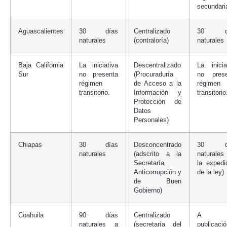
secundari
Aguascalientes
30 días
Centralizado
30 dí
naturales
(contraloría)
naturales
Baja California
La iniciativa
Descentralizado
La inicia
Sur
no presenta
(Procuraduría
no prese
régimen
de Acceso a la
régimen
transitorio.
Información y
transitorio
Protección de
Datos
Personales)
Chiapas
30 días
Desconcentrado
30 dí
naturales
(adscrito a la
naturale
Secretaría
la expedi
Anticorrupción y
de la ley)
de Buen
Gobierno)
Coahuila
90 días
Centralizado
A 
naturales a
(secretaría del
publicaci