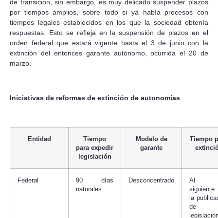
de transición, sin embargo, es muy delicado suspender plazos
por tiempos amplios, sobre todo si ya había procesos con
tiempos legales establecidos en los que la sociedad obtenía
respuestas. Esto se refleja en la suspensión de plazos en el
orden federal que estará vigente hasta el 3 de junio con la
extinción del entonces garante autónomo, ocurrida el 20 de
marzo.
Iniciativas de reformas de extinción de autonomías
Entidad
Tiempo
Modelo de
Tiempo p
para expedir
garante
extinci
legislación
Federal
90 días
Desconcentrado
Al d
naturales
siguient
la publica
de 
legislació