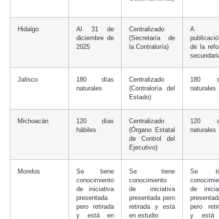
Hidalgo
Al 31 de
Centralizado
A 
diciembre de
(Secretaría de
publicaci
2025
la Contraloría)
de la ref
secundari
Jalisco
180 días
Centralizado
180 d
naturales
(Contraloría del
naturales
Estado)
Michoacán
120 días
Centralizado
120 d
hábiles
(Órgano Estatal
naturales
de Control del
Ejecutivo)
Morelos
Se tiene
Se tiene
Se ti
conocimiento
conocimiento
conocimie
de iniciativa
de iniciativa
de inicia
presentada
presentada pero
presentad
pero retirada
retirada y está
pero reti
y está en
en estudio
y está