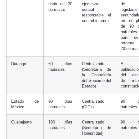
partir del 20
ejecutivo
de 
de marzo
estatal
legislació
responsable el
secundari
control interno)
en el pl
de 90 d
naturale
partir d
reforma 
20 de mar
Durango
60 días
Centralizado
A 
naturales
(Secretaría de
publicaci
la Contraloría
del decr
del Gobierno del
de refo
Estado)
constituci
Estado de
90 días
Centralizado
90 dí
México
naturales
(OICs)
naturales
Guanajuato
180 días
Centralizado
90 dí
naturales
(Secretaría de
naturales
Honestidad)