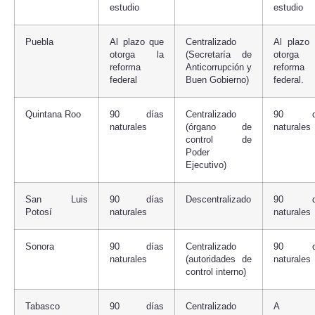
estudio
estudio
Puebla
Al plazo que
Centralizado
Al plazo
otorga la
(Secretaría de
otorga
reforma
Anticorrupción y
reforma
federal
Buen Gobierno)
federal.
Quintana Roo
90 días
Centralizado
90 dí
naturales
(órgano de
naturales
control de
Poder
Ejecutivo)
San Luis
90 días
Descentralizado
90 dí
Potosí
naturales
naturales
Sonora
90 días
Centralizado
90 dí
naturales
(autoridades de
naturales
control interno)
Tabasco
90 días
Centralizado
A 