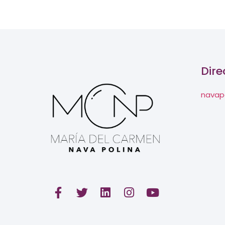
Dire
navap