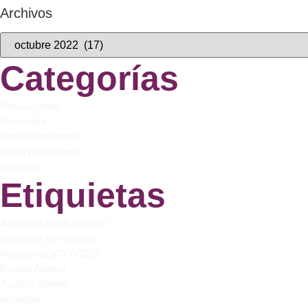
Archivos
Categorías
Resoluciones
Numeralia
Posicionamientos
Votos particulares
Informes
Etiquietas
Acceso a la información
Recursos de revisión
#AperturaEnCOVID19
Estado Abierto
Justicia abierta
Alcaldías