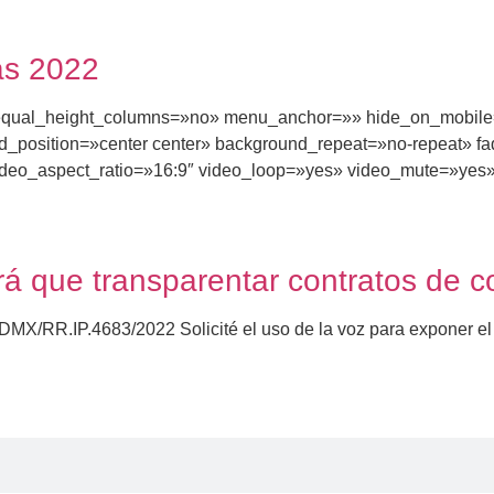
as 2022
qual_height_columns=»no» menu_anchor=»» hide_on_mobile=»smal
_position=»center center» background_repeat=»no-repeat» f
eo_aspect_ratio=»16:9″ video_loop=»yes» video_mute=»yes»
rá que transparentar contratos de 
OCDMX/RR.IP.4683/2022 Solicité el uso de la voz para exponer