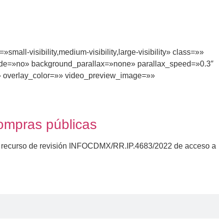
l-visibility,medium-visibility,large-visibility» class=»»
ade=»no» background_parallax=»none» parallax_speed=»0.3″
 overlay_color=»» video_preview_image=»»
compras públicas
 el recurso de revisión INFOCDMX/RR.IP.4683/2022 de acceso a